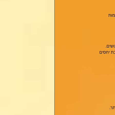
מות
שים. 
כת יחסים
תר.