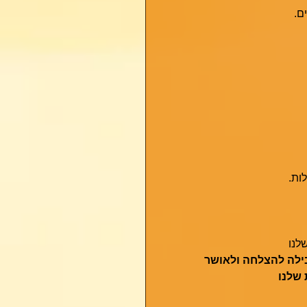
ם. 
ות.
לנו 
בילה להצלחה ולאושר
 שלנו