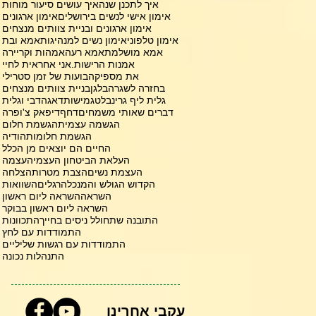
איך לתכנן שנה
איך עושים סיעור מוחות
אימון אישי לנשים בירושלים
אימון ארגונים
אימון ארגונים ובניית צוותים מנצחים
אימון טלפוני
אימון נשים למנהיגות
אמא ובת
אמא מושלמת
אמא רעה
אמהות וקריירה
אמנות הרישות.
אני אחראית לחיי
את מספיקה
בועות של זמן סטרילי
בחזרה לשגרה
בלגן
בניית צוותים מנצחים
גלית ליף גרינבלט
גמישות
דאגה
דבי וגלית
דברים שאותי משמחים
דחף
דיפאק צ'ופרה
הגשמה עצמית
הגשמת חלום
הגשמת חלומות
הודיה
החיים הם יוצאים מן הכלל
העלאת הביטחון העצמי
העצמה
העצמת נשים
הצבת מטרות
הצלחה
הקדוש הגולש והמנכל
הרגלים
השוואות
השראה
השראה ליום ראשון
השראה ליום ראשון בבוקר
התובנה שתחולל ניסים בחייך
התכוונות
התמודדות עם לחץ
התמודדות עם רגשות שליליים
התנהלות נכונה
עקבי אחרינו