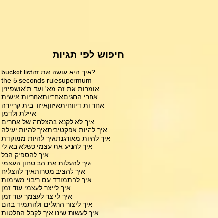
חיפוש לפי תגיות
?איך היא עושה את זה
bucket list
the 5 seconds rule
supermum
אומרות את זה מא' ועד ת'
אושפיזין
אחרי החגים
אחריות
אחריות אישית
אחריות דיווחית
איזון
איזון בית קריירה
איילת ולדמן
איך לא לקנא בהצלחה של אחרים
איך להיות אפקטיבית
איך להיות יעילה
איך להיות מאורגנת
איך להיות ממוקדת
איך להניע את עצמי כשלא בא לי
איך להספיק הכל
איך להעלות את הביטחון העצמי
איך להציב מטרות
איך להצליח
איך להתמודד עם ריבוי משימות
איך לייצר לעצמי עוד זמן
איך לייצר לעצמך עוד זמן
איך ליצור הרגלים ולהתמיד בהם
איך לעשות שינוי
איך לקבל החלטות