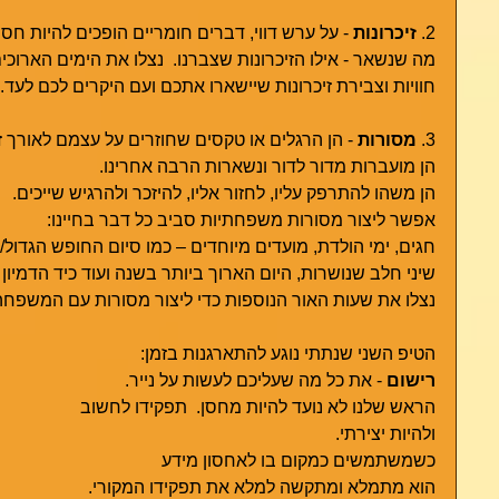
2.
 זיכרונות
 - על ערש דווי, דברים חומריים הופכים להיות חס
מה שנשאר - אילו הזיכרונות שצברנו.  נצלו את הימים הארוכים
חוויות וצבירת זיכרונות שיישארו אתכם ועם היקרים לכם לעד.
3. 
מסורות
 - הן הרגלים או טקסים שחוזרים על עצמם לאורך ז
הן מועברות מדור לדור ונשארות הרבה אחרינו.
הן משהו להתרפק עליו, לחזור אליו, להיזכר ולהרגיש שייכים.
אפשר ליצור מסורות משפחתיות סביב כל דבר בחיינו:
חגים, ימי הולדת, מועדים מיוחדים – כמו סיום החופש הגדול/ 
שיני חלב שנושרות, היום הארוך ביותר בשנה ועוד כיד הדמיון
נצלו את שעות האור הנוספות כדי ליצור מסורות עם המשפחה 
הטיפ השני שנתתי נוגע להתארגנות בזמן: 
רישום
 - את כל מה שעליכם לעשות על נייר.
הראש שלנו לא נועד להיות מחסן.  תפקידו לחשוב
ולהיות יצירתי. 
כשמשתמשים כמקום בו לאחסון מידע
הוא מתמלא ומתקשה למלא את תפקידו המקורי.